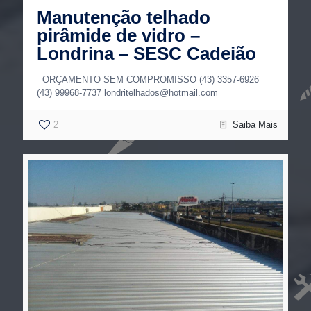
Manutenção telhado
pirâmide de vidro –
Londrina – SESC Cadeião
ORÇAMENTO SEM COMPROMISSO (43) 3357-6926
(43) 99968-7737 londritelhados@hotmail.com
2
Saiba Mais