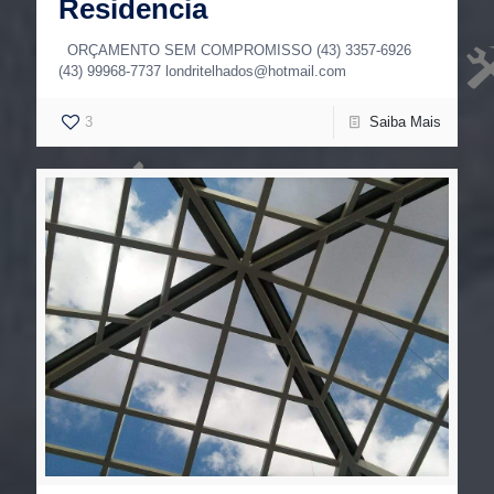
Residencia
ORÇAMENTO SEM COMPROMISSO (43) 3357-6926
(43) 99968-7737 londritelhados@hotmail.com
3
Saiba Mais