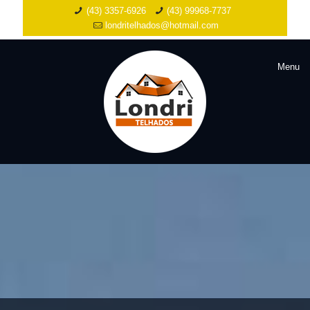
(43) 3357-6926
(43) 99968-7737
londritelhados@hotmail.com
Menu