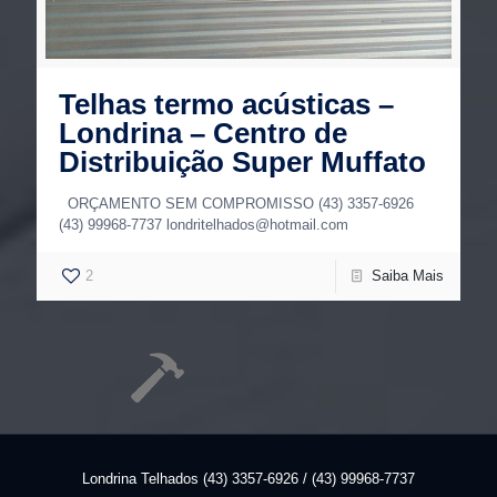
Telhas termo acústicas –
Londrina – Centro de
Distribuição Super Muffato
ORÇAMENTO SEM COMPROMISSO (43) 3357-6926
(43) 99968-7737 londritelhados@hotmail.com
2
Saiba Mais
Londrina Telhados (43) 3357-6926 / (43) 99968-7737