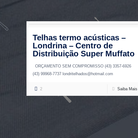
Telhas termo acústicas –
Londrina – Centro de
Distribuição Super Muffato
ORÇAMENTO SEM COMPROMISSO (43) 3357-6926
(43) 99968-7737 londritelhados@hotmail.com
2
Saiba Mais