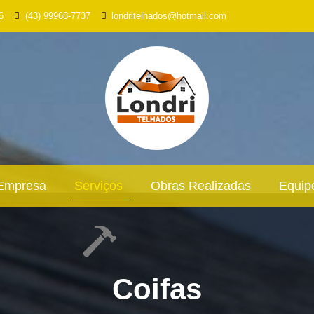
6
(43) 99968-7737
londritelhados@hotmail.com
Empresa
Serviços
Obras Realizadas
Equip
Coifas