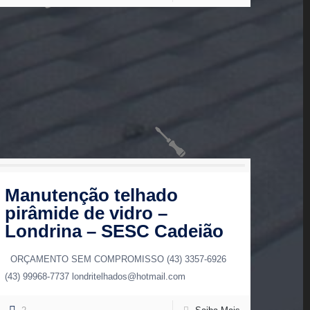
Manutenção telhado
pirâmide de vidro –
Londrina – SESC Cadeião
ORÇAMENTO SEM COMPROMISSO (43) 3357-6926
(43) 99968-7737 londritelhados@hotmail.com