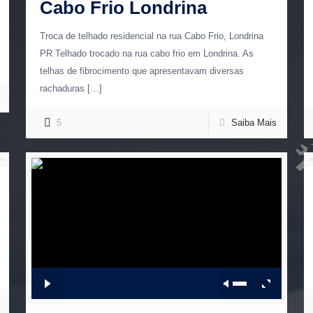
Cabo Frio Londrina
Troca de telhado residencial na rua Cabo Frio, Londrina
PR Telhado trocado na rua cabo frio em Londrina. As
telhas de fibrocimento que apresentavam diversas
rachaduras
[…]
5
Saiba Mais