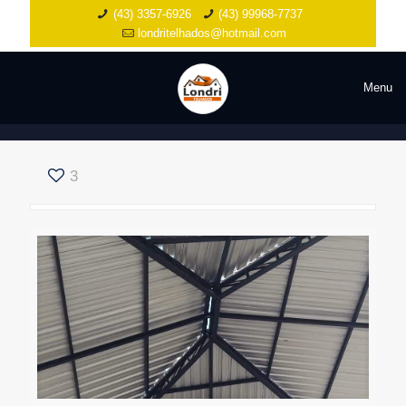
(43) 3357-6926
(43) 99968-7737
londritelhados@hotmail.com
Menu
3