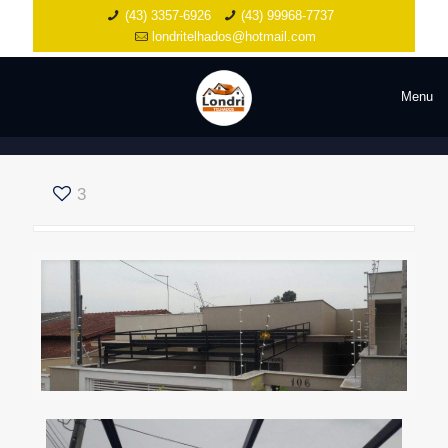
(43) 3357-6926
(43) 99968-7737
londritelhados@hotmail.com
Menu
3