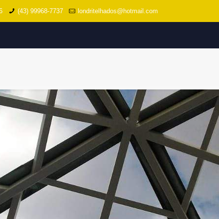
6
(43) 99968-7737
londritelhados@hotmail.com