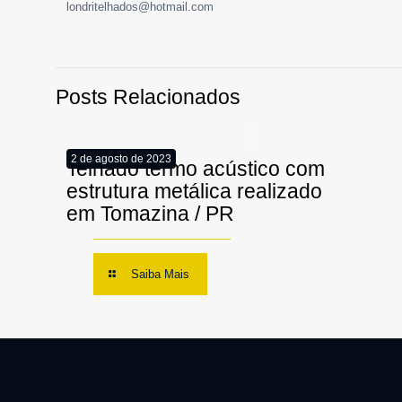
londritelhados@hotmail.com
Posts Relacionados
2 de agosto de 2023
Telhado termo acústico com
estrutura metálica realizado
em Tomazina / PR
Saiba Mais