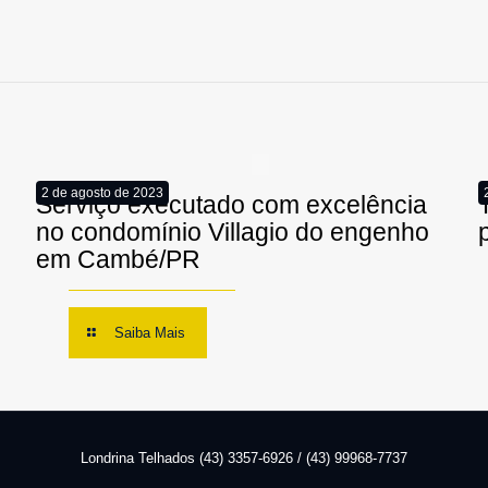
2 de agosto de 2023
Serviço executado com excelência
no condomínio Villagio do engenho
em Cambé/PR
Saiba Mais
Londrina Telhados (43) 3357-6926 / (43) 99968-7737