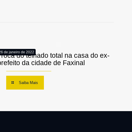
26 de janeiro de 2022
Troca do telhado total na casa do ex-
prefeito da cidade de Faxinal
Saiba Mais