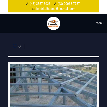
(43) 3357-6926
(43) 99968-7737
londritelhados@hotmail.com
Menu
0